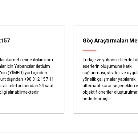
R157
Göç Araştırmaları Me
ar ikamet iznine ilişkin soru
Türkçe ve yabancı dillerde bi
lar için Yabancılar İletişim
eserlerin oluşumuna katkı
'nin (YİMER) yurt içinden
sağlanması, strateji ve uyg
yurt dışından +90 312 157 11
yönelik çalışmalar yapılarak
ralı telefonlarından 24 saat
alternatif karar seçenekleri 
 bilgi alınabilmektedir.
objektif öneriler oluşturulma
hedeflenmiştir.