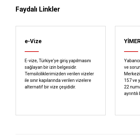
Faydalı Linkler
e-Vize
YİME
E-vize, Türkiye'ye giriş yapılmasını
Yabancıl
sağlayan bir izin belgesidir.
ve sorun
Temsilciliklerimizden verilen vizeler
Merkezi
ile sınır kapılarında verilen vizelere
157 ve 
alternatif bir vize çeşididir.
22 numa
ayrıntılı