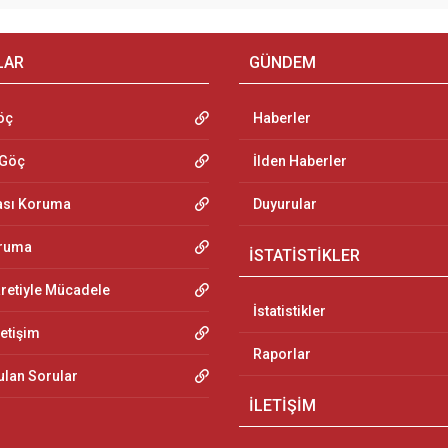
LAR
GÜNDEM
öç
Haberler
 Göç
İlden Haberler
ası Koruma
Duyurular
oruma
İSTATİSTİKLER
aretiyle Mücadele
İstatistikler
letişim
Raporlar
ulan Sorular
İLETİŞİM