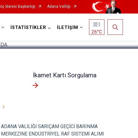
öç İdaresi Başkanlığı
Adana Valiliği
1
/
5
İSTATİSTİKLER
İLETİŞİM
26
°C
İkamet Kartı Sorgulama
ADANA VALİLİĞİ SARIÇAM GEÇİCİ BARINMA
MERKEZİNE ENDÜSTRİYEL RAF SİSTEMİ ALIMI