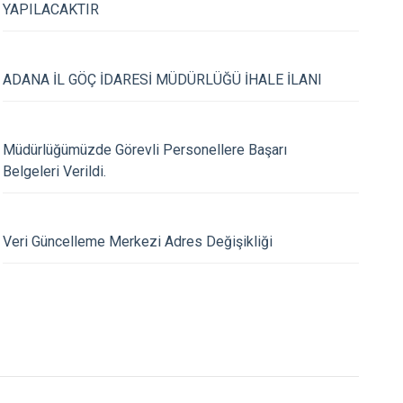
YAPILACAKTIR
ADANA İL GÖÇ İDARESİ MÜDÜRLÜĞÜ İHALE İLANI
Müdürlüğümüzde Görevli Personellere Başarı
Belgeleri Verildi.
29.01.2026
 Başkanlığı Uluslararası
İçişleri Bakanı Ali Ye
Veri Güncelleme Merkezi Adres Değişikliği
le İftar Yemeğinde Bir Araya
Mülteciler Yüksek K
Salih’i Kabul Etti