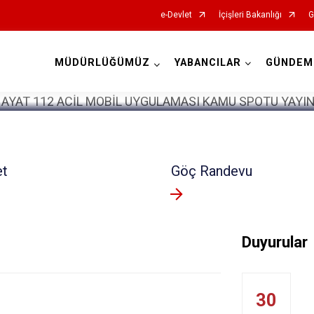
e-Devlet
İçişleri Bakanlığı
G
MÜDÜRLÜĞÜMÜZ
YABANCILAR
GÜNDEM
İl Göç İdaresi Müdürlükleri
et
Göç Randevu
Duyurular
30