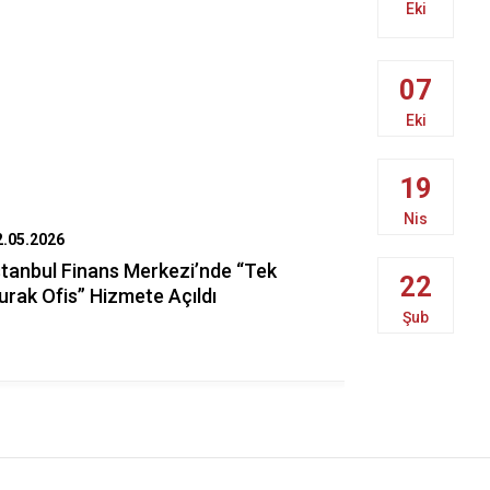
Eki
07
Eki
19
Nis
2.05.2026
04.03.2026
stanbul Finans Merkezi’nde “Tek
Göç İdaresi
22
urak Ofis” Hizmete Açıldı
Öğrenciler
Şub
Geldi