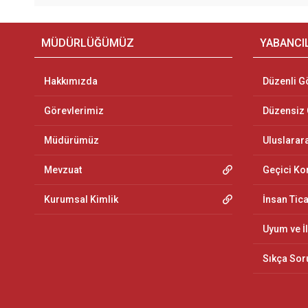
MÜDÜRLÜĞÜMÜZ
YABANCI
Hakkımızda
Düzenli G
Görevlerimiz
Düzensiz
Müdürümüz
Uluslarar
Mevzuat
Geçici K
Kurumsal Kimlik
İnsan Tic
Uyum ve İ
Sıkça Sor